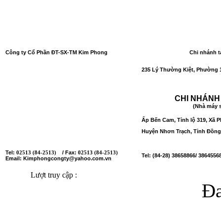
Công ty Cổ Phần ĐT-SX-TM Kim Phong
Chi nhánh t
Số GCNĐKDN
: 0301049697 lần đầu: 27/12/2006;
235 Lý Thường Kiệt, Phường 1
thay đổi lần thứ 13: 26/03/2018.
Nơi cấp: Sở Kế hoạch và Đầu tư Tỉnh Đồng Nai.
CHI NHÁNH
(Nhà máy s
Tổ 18, Đường Trần Phú, Ấp Bến Cam,
Ấp Bến Cam, Tỉnh lộ 319, Xã 
Xã Phước Thiền, Huyện Nhơn Trạch, Tỉnh Đồng Nai
Huyện Nhơn Trạch, Tỉnh Đồng
Tel:
/ Fax:
02513 (84-2513)
02513 (84-2513)
Tel: (84-28) 38658866/ 3864556
Email: Kimphongcongty@yahoo.com.vn
Lượt truy cập :
Đa
Copyright © 2014 Quà tết đ