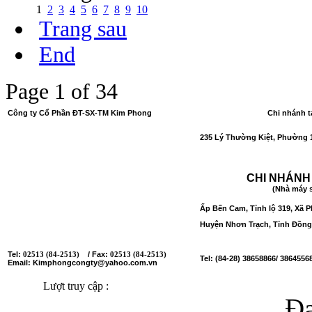
1
2
3
4
5
6
7
8
9
10
Trang sau
End
Page 1 of 34
Công ty Cổ Phần ĐT-SX-TM Kim Phong
Chi nhánh t
Số GCNĐKDN
: 0301049697 lần đầu: 27/12/2006;
235 Lý Thường Kiệt, Phường 1
thay đổi lần thứ 13: 26/03/2018.
Nơi cấp: Sở Kế hoạch và Đầu tư Tỉnh Đồng Nai.
CHI NHÁNH
(Nhà máy s
Tổ 18, Đường Trần Phú, Ấp Bến Cam,
Ấp Bến Cam, Tỉnh lộ 319, Xã 
Xã Phước Thiền, Huyện Nhơn Trạch, Tỉnh Đồng Nai
Huyện Nhơn Trạch, Tỉnh Đồng
Tel:
/ Fax:
02513 (84-2513)
02513 (84-2513)
Tel: (84-28) 38658866/ 3864556
Email: Kimphongcongty@yahoo.com.vn
Lượt truy cập :
Đa