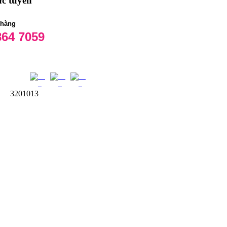
ực tuyến
 hàng
864 7059
2014 Kim Phong. Design by
chúng tôi
3201013