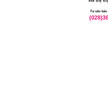
Hỗ trợ tr
Tư vấn bán
(028)3
Copyright © 
Điem Nhan
Liên kết với 
: