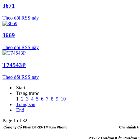
3671
Theo dõi RSS này
3669
Theo dõi RSS này
T74543P
Theo dõi RSS này
Start
Trang trước
1
2
3
4
5
6
7
8
9
10
Trang sau
End
Page 1 of 32
Công ty Cổ Phần ĐT-SX-TM Kim Phong
Chi nhánh t
Số GCNĐKDN
: 0301049697 lần đầu: 27/12/2006;
235 Lý Thường Kiệt, Phường 1