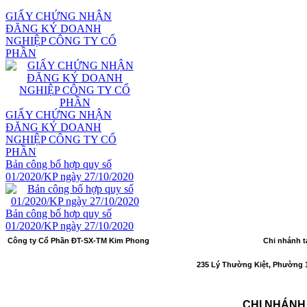
GIẤY CHỨNG NHẬN
ĐĂNG KÝ DOANH
NGHIỆP CÔNG TY CỔ
PHẦN
GIẤY CHỨNG NHẬN
ĐĂNG KÝ DOANH
NGHIỆP CÔNG TY CỔ
PHẦN
Bản công bố hợp quy số
01/2020/KP ngày 27/10/2020
Bản công bố hợp quy số
01/2020/KP ngày 27/10/2020
Công ty Cổ Phần ĐT-SX-TM Kim Phong
Chi nhánh t
Số GCNĐKDN
: 0301049697 lần đầu: 27/12/2006;
235 Lý Thường Kiệt, Phường 1
thay đổi lần thứ 13: 26/03/2018.
Nơi cấp: Sở Kế hoạch và Đầu tư Tỉnh Đồng Nai.
CHI NHÁNH