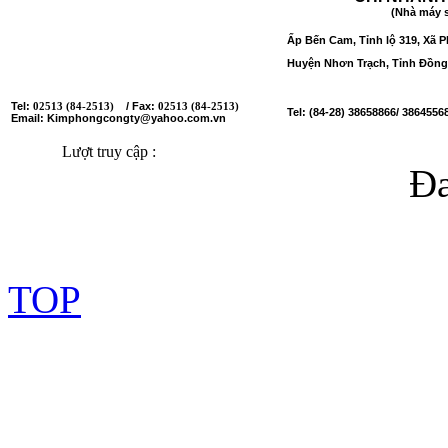
(Nhà máy s
Tổ 18, Đường Trần Phú, Ấp Bến Cam,
Ấp Bến Cam, Tỉnh lộ 319, Xã 
Xã Phước Thiền, Huyện Nhơn Trạch, Tỉnh Đồng Nai
Huyện Nhơn Trạch, Tỉnh Đồng
Tel:
/ Fax:
02513 (84-2513)
02513 (84-2513)
Tel: (84-28) 38658866/ 3864556
Email: Kimphongcongty@yahoo.com.vn
Lượt truy cập :
Đa
Copyright © 2014 Quà tết đ
TOP