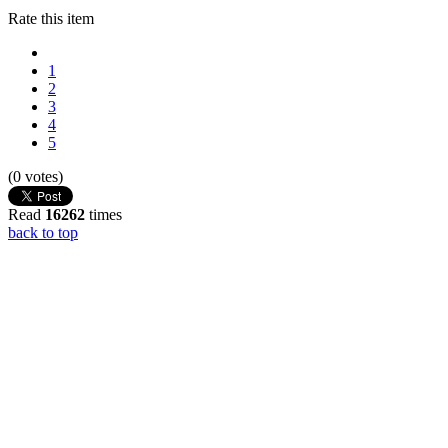
Rate this item
1
2
3
4
5
(0 votes)
Read
16262
times
back to top