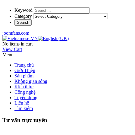
Keyword
Category
joomfans.com
No items in cart
View Cart
Menu
Trang chủ
Giới Thiệu
Sản phẩm
Không gian sống
Kiến thức
Công nghệ
Tuyển dụng
Liên hệ
Tìm kiếm
Tư vấn trực tuyến