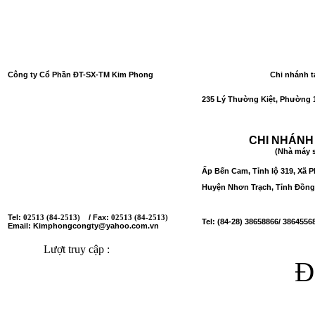
Công ty Cổ Phần ĐT-SX-TM Kim Phong
Chi nhánh t
Số GCNĐKDN
: 0301049697 lần đầu: 27/12/2006;
235 Lý Thường Kiệt, Phường 1
thay đổi lần thứ 13: 26/03/2018.
Nơi cấp: Sở Kế hoạch và Đầu tư Tỉnh Đồng Nai.
CHI NHÁNH
(Nhà máy s
Tổ 18, Đường Trần Phú, Ấp Bến Cam,
Ấp Bến Cam, Tỉnh lộ 319, Xã 
Xã Phước Thiền, Huyện Nhơn Trạch, Tỉnh Đồng Nai
Huyện Nhơn Trạch, Tỉnh Đồng
Tel:
/ Fax:
02513 (84-2513)
02513 (84-2513)
Tel: (84-28) 38658866/ 3864556
Email: Kimphongcongty@yahoo.com.vn
Lượt truy cập :
Đ
Copyright © 2014 Quà tết đ