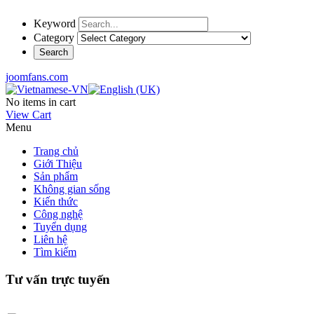
Keyword
Category
joomfans.com
No items in cart
View Cart
Menu
Trang chủ
Giới Thiệu
Sản phẩm
Không gian sống
Kiến thức
Công nghệ
Tuyển dụng
Liên hệ
Tìm kiếm
Tư vấn trực tuyến