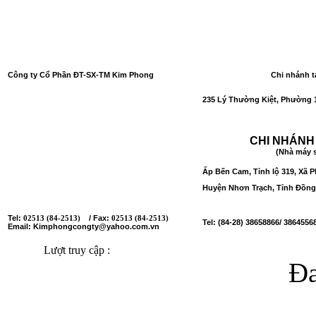
Công ty Cổ Phần ĐT-SX-TM Kim Phong
Chi nhánh t
Số GCNĐKDN
: 0301049697 lần đầu: 27/12/2006;
235 Lý Thường Kiệt, Phường 1
thay đổi lần thứ 13: 26/03/2018.
Nơi cấp: Sở Kế hoạch và Đầu tư Tỉnh Đồng Nai.
CHI NHÁNH
(Nhà máy s
Tổ 18, Đường Trần Phú, Ấp Bến Cam,
Ấp Bến Cam, Tỉnh lộ 319, Xã 
Xã Phước Thiền, Huyện Nhơn Trạch, Tỉnh Đồng Nai
Huyện Nhơn Trạch, Tỉnh Đồng
Tel:
/ Fax:
02513 (84-2513)
02513 (84-2513)
Tel: (84-28) 38658866/ 3864556
Email: Kimphongcongty@yahoo.com.vn
Lượt truy cập :
Đa
Copyright © 2014 Quà tết đ