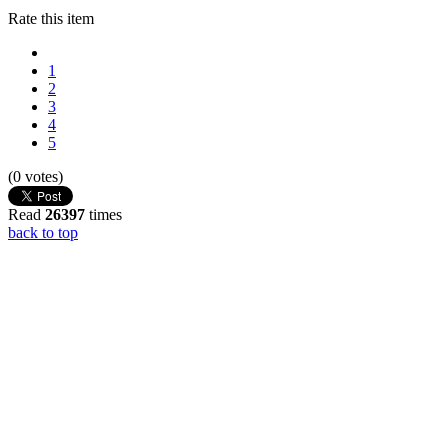
Rate this item
1
2
3
4
5
(0 votes)
Read
26397
times
back to top